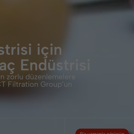
trisi için
laç Endüstrisi
en zorlu düzenlemelere
CT Filtration Group’un
Bir uzmanla görüşün