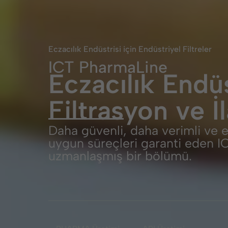
Eczacılık Endüstrisi için Endüstriyel Filtreler
ICT PharmaLine
Eczacılık Endüs
Filtrasyon ve İ
Daha güvenli, daha verimli ve 
uygun süreçleri garanti eden I
uzmanlaşmış bir bölümü.