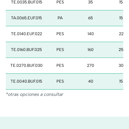
TE.0035.BUF.015
PES
35
15
TA.0065.EUF.015
PA
65
15
TE.0140.EUF.022
PES
140
22
TE.0160.BUF.025
PES
160
25
TE.0270.BUF.030
PES
270
30
TE.0040.BUF.015
PES
40
15
*otras opciones a consultar