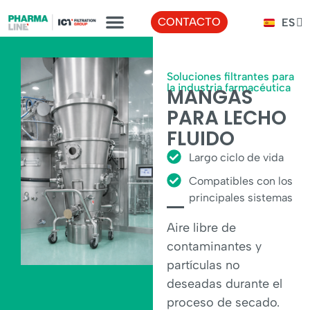
FR
CONTACTO
ES
TR
Soluciones filtrantes para
la industria farmacéutica
MANGAS
PARA LECHO
FLUIDO
Largo ciclo de vida
Compatibles con los
principales sistemas
Aire libre de
contaminantes y
partículas no
deseadas durante el
proceso de secado.