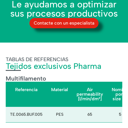
Le ayudamos a optimizar
sus procesos productivos
Contacte con un especialista
TABLAS DE REFERENCIAS
Tejidos exclusivos Pharma
Multifilamento
Referencia
Material
Air
Nomina
permeability
pore
[l/min/dm²]
size [µ]
TE.0065.BUF.005
PES
65
5